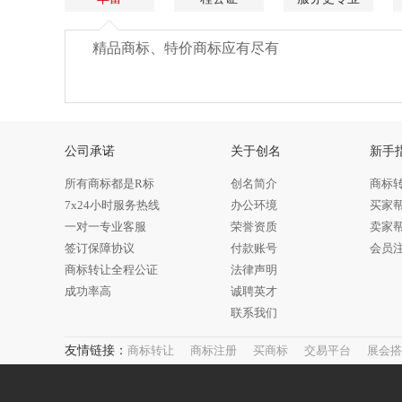
精品商标、特价商标应有尽有
公司承诺
关于创名
新手
所有商标都是R标
创名简介
商标
7x24小时服务热线
办公环境
买家
一对一专业客服
荣誉资质
卖家
签订保障协议
付款账号
会员
商标转让全程公证
法律声明
成功率高
诚聘英才
联系我们
友情链接：
商标转让
商标注册
买商标
交易平台
展会搭