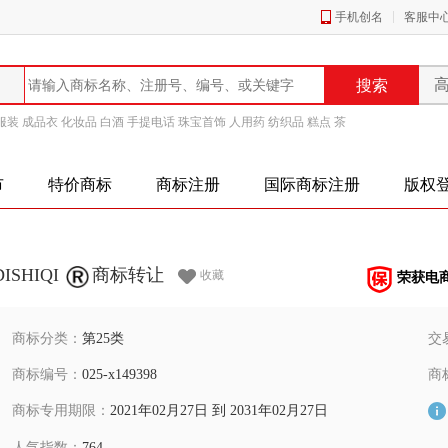
手机创名
客服中
服装
成品衣
化妆品
白酒
手提电话
珠宝首饰
人用药
纺织品
糕点
茶
市
特价商标
商标注册
国际商标注册
版权
DISHIQI
商标转让
收藏
荣获电
商标分类：
第25类
交
商标编号：
025-x149398
商
商标专用期限：
2021年02月27日 到 2031年02月27日
人气指数：
764