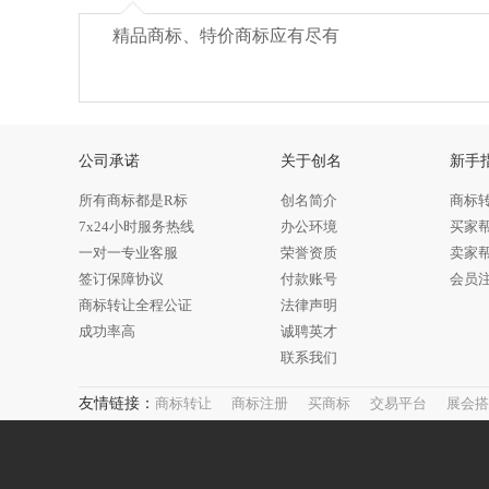
精品商标、特价商标应有尽有
公司承诺
关于创名
新手
所有商标都是R标
创名简介
商标
7x24小时服务热线
办公环境
买家
一对一专业客服
荣誉资质
卖家
签订保障协议
付款账号
会员
商标转让全程公证
法律声明
成功率高
诚聘英才
联系我们
友情链接：
商标转让
商标注册
买商标
交易平台
展会搭