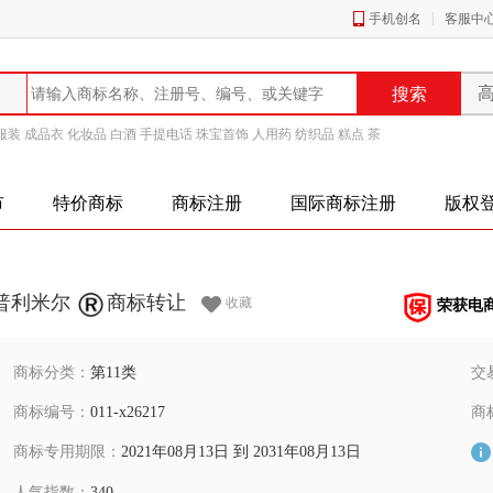
手机创名
客服中
服装
成品衣
化妆品
白酒
手提电话
珠宝首饰
人用药
纺织品
糕点
茶
市
特价商标
商标注册
国际商标注册
版权
普利米尔
商标转让
收藏
荣获电
商标分类：
第11类
交
商标编号：
011-x26217
商
商标专用期限：
2021年08月13日 到 2031年08月13日
人气指数：
340