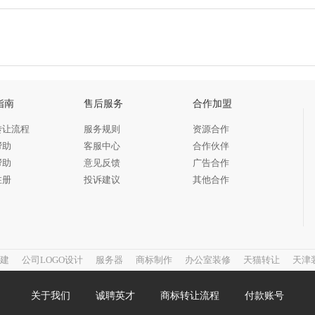
指南
售后服务
合作加盟
转让流程
服务规则
资源合作
帮助
客服中心
合作伙伴
帮助
意见反馈
广告合作
注册
投诉建议
其他合作
建
公司LOGO设计
服务器
商标制作
办公室装修
天猫转让
天津
关于我们
诚聘英才
商标转让流程
付款账号