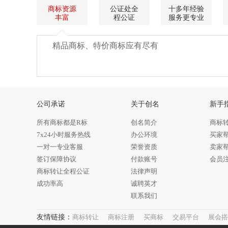
商标资源
公证处全
十多年经验
丰富
程公证
服务更专业
精品商标、特价商标应有尽有
公司承诺
关于创名
新手
所有商标都是R标
创名简介
商标
7x24小时服务热线
办公环境
买家
一对一专业客服
荣誉资质
卖家
签订保障协议
付款账号
会员
商标转让全程公证
法律声明
成功率高
诚聘英才
联系我们
友情链接：
商标转让
商标注册
买商标
交易平台
展会搭