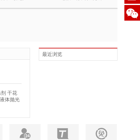
最近浏览
剂 干花
用液体抛光