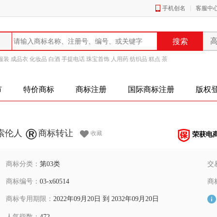
手机创名
客服中
服装
成品衣
化妆品
白酒
手提电话
珠宝首饰
人用药
纺织品
糕点
茶
市
特价商标
商标注册
国际商标注册
版权
索伦人
商标转让
收藏
荣获电
商标分类：
第03类
交
商标编号：
03-x60514
商
商标专用期限：
2022年09月20日 到 2032年09月20日
人气指数：
472