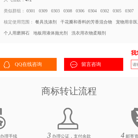
类似群组：
0301
0309
0303
0308
0306
0304
0302
0305
0307
核定使用范围：
餐具洗涤剂
干花瓣和香料的芳香混合物
宠物用非医
个人用磨脚石
地板用液体抛光剂
洗衣用衣物柔顺剂
我
QQ在线咨询
留言咨询
商标转让流程
3
4
办理手续
办理公证，支付余款
邮寄资