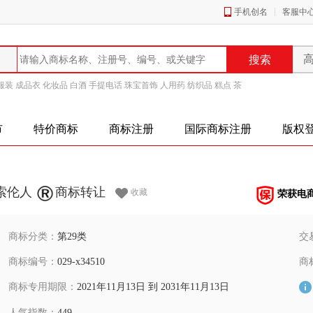
手机创名
客服中
服装
成品衣
化妆品
白酒
手提电话
珠宝首饰
人用药
纺织品
糕点
茶
市
特价商标
商标注册
国际商标注册
版权
索伦人
商标转让
收藏
荣获电
商标分类：
第29类
交
商标编号：
029-x34510
商
商标专用期限：
2021年11月13日 到 2031年11月13日
人气指数：
449