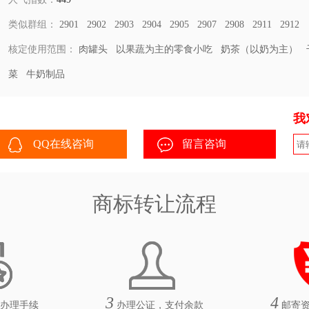
类似群组：
2901
2902
2903
2904
2905
2907
2908
2911
2912
核定使用范围：
肉罐头
以果蔬为主的零食小吃
奶茶（以奶为主）
菜
牛奶制品
我
QQ在线咨询
留言咨询
商标转让流程
3
4
办理手续
办理公证，支付余款
邮寄资