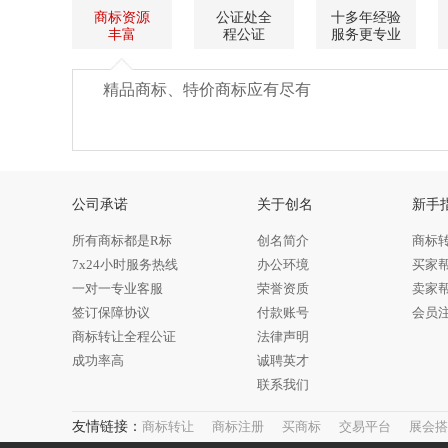
商标资源
公证处全
十多年经验
丰富
程公证
服务更专业
精品商标、特价商标应有尽有
公司承诺
关于创名
新手
所有商标都是R标
创名简介
商标
7x24小时服务热线
办公环境
买家
一对一专业客服
荣誉资质
卖家
签订保障协议
付款账号
会员
商标转让全程公证
法律声明
成功率高
诚聘英才
联系我们
友情链接：
商标转让
商标注册
买商标
交易平台
展会搭