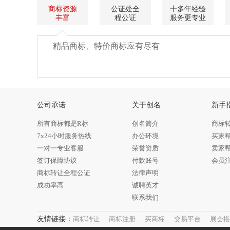
商标资源
公证处全
十多年经验
丰富
程公证
服务更专业
精品商标、特价商标应有尽有
公司承诺
关于创名
新手
所有商标都是R标
创名简介
商标
7x24小时服务热线
办公环境
买家
一对一专业客服
荣誉资质
卖家
签订保障协议
付款账号
会员
商标转让全程公证
法律声明
成功率高
诚聘英才
联系我们
友情链接：
商标转让
商标注册
买商标
交易平台
展会搭