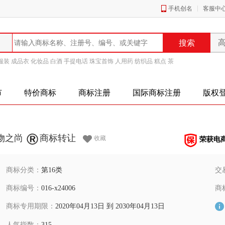
手机创名
客服中
服装
成品衣
化妆品
白酒
手提电话
珠宝首饰
人用药
纺织品
糕点
茶
市
特价商标
商标注册
国际商标注册
版权
物之尚
商标转让
收藏
荣获电
商标分类：
第16类
交
商标编号：
016-x24006
商
商标专用期限：
2020年04月13日 到 2030年04月13日
人气指数：
315