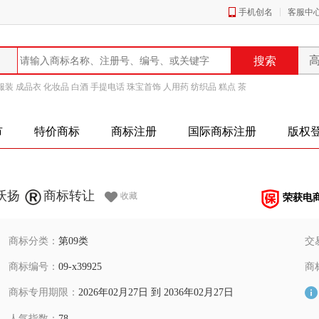
手机创名
客服中
服装
成品衣
化妆品
白酒
手提电话
珠宝首饰
人用药
纺织品
糕点
茶
市
特价商标
商标注册
国际商标注册
版权
沃扬
商标转让
收藏
荣获电
商标分类：
第09类
交
商标编号：
09-x39925
商
商标专用期限：
2026年02月27日 到 2036年02月27日
人气指数：
78