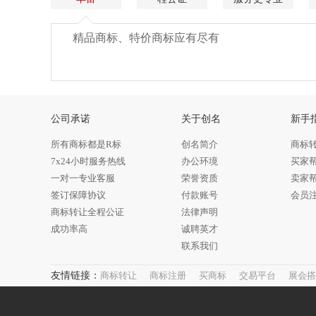
精品商标、特价商标应有尽有
公司承诺
关于创名
新手
所有商标都是R标
创名简介
商标
7x24小时服务热线
办公环境
买家
一对一专业客服
荣誉资质
卖家
签订保障协议
付款账号
会员
商标转让全程公证
法律声明
成功率高
诚聘英才
联系我们
友情链接：
商标转让
商标注册
买商标
交易平台
展会搭