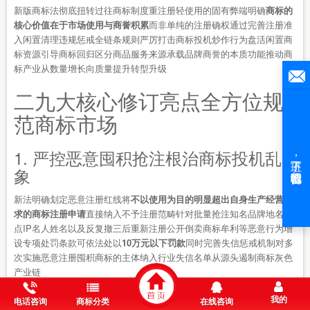
新版商标法彻底扭转过往商标制度重注册轻使用的固有弊端明确
商标的
核心价值在于市场使用与商誉积累
而非单纯的注册确权通过完善注册准
入闲置清理违规惩戒全链条规则严厉打击商标投机炒作行为盘活闲置商
标资源引导商标回归区分商品服务来源承载品牌商誉的本质功能推动商
标产业从数量增长向质量提升转型升级
二九大核心修订亮点全方位规
范商标市场
1. 严控恶意囤积抢注根治商标投机乱
象
新法明确划定恶意注册红线将
不以使用为目的明显超出自身生产经营需
求的商标注册申请
直接纳入不予注册范畴针对批量抢注知名品牌地名热
点IP名人姓名以及反复撤三后重新注册公开倒卖商标牟利等恶意行为增
设专项处罚条款可依法处以
10万元以下罚款
同时完善失信惩戒机制对多
次实施恶意注册囤积商标的主体纳入行业失信名单从源头遏制商标灰色
产业链
2. 优化闲置商标退出机制激活商标资
我的
电话咨询
商标分类
在线咨询