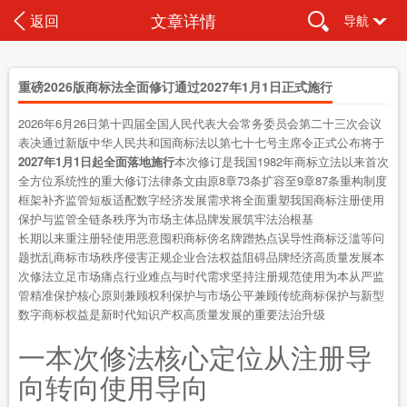
文章详情
返回
导航
重磅2026版商标法全面修订通过2027年1月1日正式施行
2026年6月26日第十四届全国人民代表大会常务委员会第二十三次会议
表决通过新版中华人民共和国商标法以第七十七号主席令正式公布将于
2027年1月1日起全面落地施行
本次修订是我国1982年商标立法以来首次
全方位系统性的重大修订法律条文由原8章73条扩容至9章87条重构制度
框架补齐监管短板适配数字经济发展需求将全面重塑我国商标注册使用
保护与监管全链条秩序为市场主体品牌发展筑牢法治根基
长期以来重注册轻使用恶意囤积商标傍名牌蹭热点误导性商标泛滥等问
题扰乱商标市场秩序侵害正规企业合法权益阻碍品牌经济高质量发展本
次修法立足市场痛点行业难点与时代需求坚持注册规范使用为本从严监
管精准保护核心原则兼顾权利保护与市场公平兼顾传统商标保护与新型
数字商标权益是新时代知识产权高质量发展的重要法治升级
一本次修法核心定位从注册导
向转向使用导向