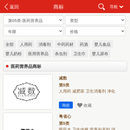
商标
返回
导航
全部
人用药
消毒剂
中药药材
药酒
婴儿食品
婴儿奶粉
医用营养品
杀虫剂
卫生巾
婴儿尿布
医药营养品商标
减数
第5类
人用药 减肥茶 卫生消毒剂 净化
询价
收藏
粤省心
第5类
眼药水 卫生内裤 营养补充剂 消