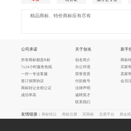
精品商标、特价商标应有尽有
公司承诺
关于创名
新手
所有商标都是R标
创名简介
商标
7x24小时服务热线
办公环境
买家
一对一专业客服
荣誉资质
卖家
签订保障协议
付款账号
会员
商标转让全程公证
法律声明
成功率高
诚聘英才
联系我们
友情链接：
商标转让
商标注册
买商标
交易平台
展会搭