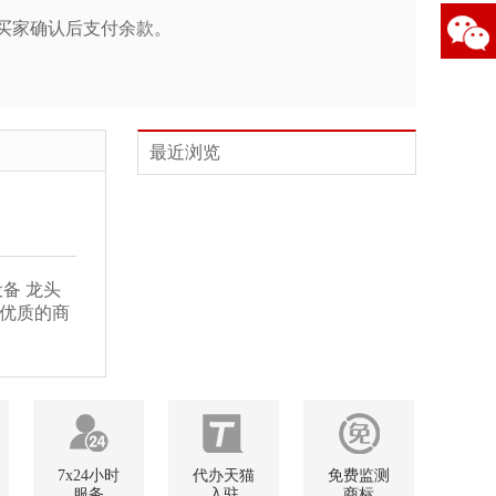
买家确认后支付余款。
最近浏览
备 龙头
业优质的商
7x24小时
代办天猫
免费监测
服务
入驻
商标