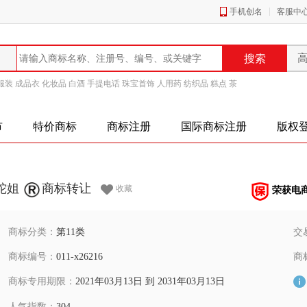
手机创名
客服中
服装
成品衣
化妆品
白酒
手提电话
珠宝首饰
人用药
纺织品
糕点
茶
市
特价商标
商标注册
国际商标注册
版权
蛇姐
商标转让
收藏
荣获电
商标分类：
第11类
交
商标编号：
011-x26216
商
商标专用期限：
2021年03月13日 到 2031年03月13日
人气指数：
304