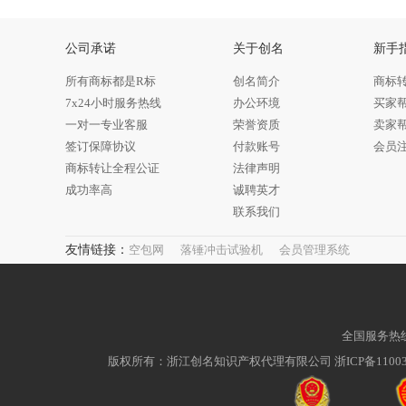
公司承诺
关于创名
新手
所有商标都是R标
创名简介
商标
7x24小时服务热线
办公环境
买家
一对一专业客服
荣誉资质
卖家
签订保障协议
付款账号
会员
商标转让全程公证
法律声明
成功率高
诚聘英才
联系我们
友情链接：
空包网
落锤冲击试验机
会员管理系统
全国服务热线：4
版权所有：浙江创名知识产权代理有限公司 浙ICP备11003