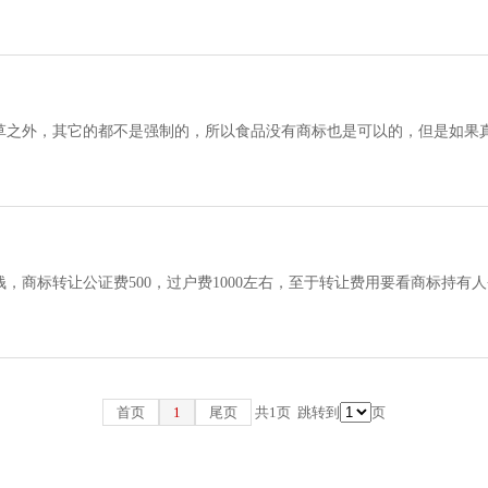
立起来后， COCA
草之外，其它的都不是强制的，所以食品没有商标也是可以的，但是如果
家还是不会安心的，事实上，有了一个商标，
，商标转让公证费500，过户费1000左右，至于转让费用要看商标持有
么我们报个2万，最后成交价1万
首页
1
尾页
共1页
跳转到
页