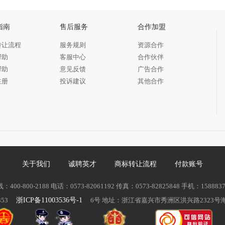
指南
售后服务
合作加盟
转让流程
服务规则
资源合作
帮助
客服中心
合作伙伴
帮助
意见反馈
广告合作
注册
投诉建议
其他合作
关于我们
诚聘英才
商标转让流程
付款账号
00-800-2188 电话：0573-82061192 传真：0573-82825848 手机：158883
53
浙ICP备11003536号-1
6号 地址：浙江省嘉兴市秀洲区洪兴路2323号