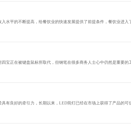
收入水平的不断提高，给餐饮业的快速发展提供了前提条件，餐饮业进入
协会会长姜俊贤17日表示
房四宝正在被键盘鼠标所取代，但钢笔在很多商务人士心中仍然是重要的
少的随身物品。一些顶级纪念笔，融合最新
经具有良好的牵引力，长期以来，LED筒灯已经在市场上获得了产品的可
虑在内，在大多数应用中它们的回报期