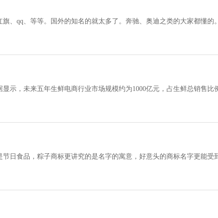
红旗、qq、等等。国外的知名的就太多了。奔驰、奥迪之类的大家都懂的
让这些商家了解下汽车类产品属于商标注
显示，未来五年生鲜电商行业市场规模约为1000亿元，占生鲜总销售比例
了生鲜电商发展的2.0版本。
是节日食品，粽子商标更讲究的是名字的寓意，好意头的商标名字更能受
“御粽坊”这样的名字，既有好的意头，