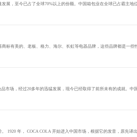
速发展，至今已占了全球70%以上的份额。中国箱包业在全球已占霸主地
箱包产品年销售额已达5000亿元。
器商标有美的、老板、格力、海尔、长虹等电器品牌，这些品牌都是一些
到相仿商标，可以考虑入手，这些商标拥
妆品市场，经过20多年的迅猛发展，现今已经取得了前所未有的成就。中
年里，中国化妆品行业从小到大，由
 1920 年， COCA COLA 开始进入中国市场，根据它的发音，原先