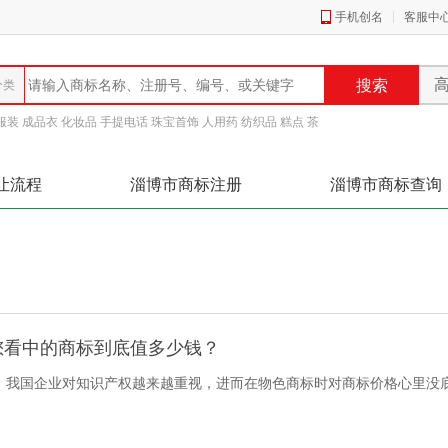
手机创名
客服中
服装
成品衣
化妆品
手提电话
珠宝首饰
人用药
纺织品
糕点
茶
让流程
淄博市商标注册
淄博市商标查询
您看中的商标到底值多少钱？
，我国企业对知识产权越来越重视，进而在物色商标时对商标价格心里没
标的价格？商标转让是否繁琐？创名商标网