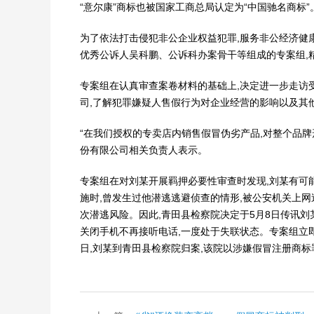
“意尔康”商标也被国家工商总局认定为“中国驰名商标”
为了依法打击侵犯非公企业权益犯罪,服务非公经济健
优秀公诉人吴科鹏、公诉科办案骨干等组成的专案组,
专案组在认真审查案卷材料的基础上,决定进一步走访受
司,了解犯罪嫌疑人售假行为对企业经营的影响以及其
“在我们授权的专卖店内销售假冒伪劣产品,对整个品牌
份有限公司相关负责人表示。
专案组在对刘某开展羁押必要性审查时发现,刘某有可能
施时,曾发生过他潜逃逃避侦查的情形,被公安机关上网
次潜逃风险。因此,青田县检察院决定于5月8日传讯刘
关闭手机不再接听电话,一度处于失联状态。专案组立即
日,刘某到青田县检察院归案,该院以涉嫌假冒注册商