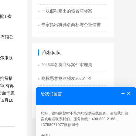
一双假鞋牵出的假冒商标案
浙江省
专家指出将驰名商标与企业信誉
份有限公
商标问问
意尔康股
2026年各类商标案件审理周
事拘留措
商标恶意抢注频发2026年企
审,有再
2026商标侵权新规判例90
后面干脆
5月10
商标转让有什么优势为什么企业