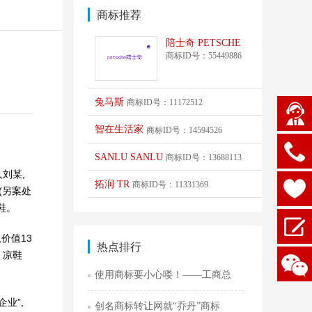
商标推荐
陪士奇 PETSCHE
商标ID号：55449886
兔马斯
商标ID号：11172512
智在生活家
商标ID号：14594526
SANLU SANLU
商标ID号：13688113
刘某,
拓润 TR
商标ID号：11331369
(另案处
皮鞋。
价值13
热点排行
、凉鞋
使用商标要小心喽！——工商总
业”,
创名商标转让网就“乔丹”商标