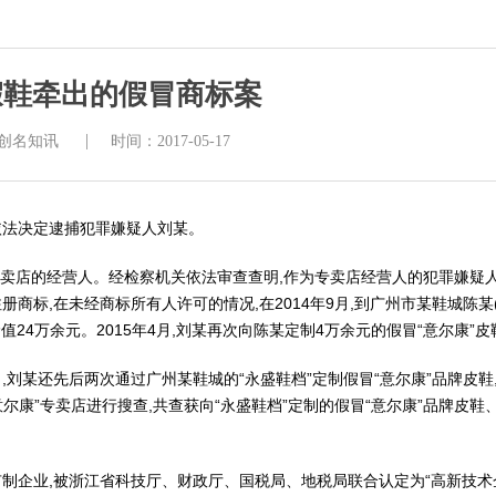
假鞋牵出的假冒商标案
|
创名知讯
时间：2017-05-17
罪依法决定逮捕犯罪嫌疑人刘某。
专卖店的经营人。经检察机关依法审查查明,作为专卖店经营人的犯罪嫌疑人
册商标,在未经商标所有人许可的情况,在2014年9月,到广州市某鞋城陈某
价值24万余元。2015年4月,刘某再次向陈某定制4万余元的假冒“意尔康”
4月,刘某还先后两次通过广州某鞋城的“永盛鞋档”定制假冒“意尔康”品牌皮鞋,
意尔康”专卖店进行搜查,共查获向“永盛鞋档”定制的假冒“意尔康”品牌皮鞋
制企业,被浙江省科技厅、财政厅、国税局、地税局联合认定为“高新技术企