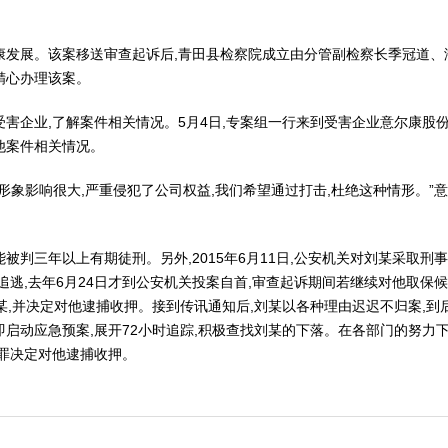
。
康发展。该案移送审查起诉后,青田县检察院成立由分管副检察长季冠道、
精心办理该案。
害企业,了解案件相关情况。5月4日,专案组一行来到受害企业意尔康股
他案件相关情况。
形象影响很大,严重侵犯了公司权益,我们希望通过打击,杜绝这种情形。”
被判三年以上有期徒刑。另外,2015年6月11日,公安机关对刘某采取刑
追逃,去年6月24日才到公安机关投案自首,审查起诉期间若继续对他取保候
某,并决定对他逮捕收押。接到传讯通知后,刘某以各种理由迟迟不归案,到
启动应急预案,展开72小时追踪,积极查找刘某的下落。在各部门的努力下,
标罪决定对他逮捕收押。