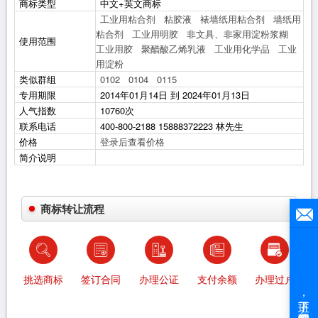
商标类型
中文+英文商标
工业用粘合剂
粘胶液
裱墙纸用粘合剂
墙纸用
粘合剂
工业用明胶
非文具、非家用淀粉浆糊
使用范围
工业用胶
聚醋酸乙烯乳液
工业用化学品
工业
用淀粉
类似群组
0102
0104
0115
专用期限
2014年01月14日 到 2024年01月13日
人气指数
10760次
联系电话
400-800-2188 15888372223 林先生
价格
登录后查看价格
简介说明
商标转让流程
挑选商标
签订合同
办理公证
支付余额
办理过户