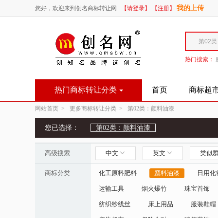
我的上传
您好，欢迎来到创名商标转让网
【请登录】
【注册】
热门搜索：
热门商标转让分类
首页
商标超
网站首页 >
更多商标转让分类 >
第02类：颜料油漆
您已选择：
第02类：颜料油漆
高级搜索
中文
英文
类似
商标分类
化工原料肥料
颜料油漆
日用化
运输工具
烟火爆竹
珠宝首饰
纺织纱线丝
床上用品
服装鞋帽