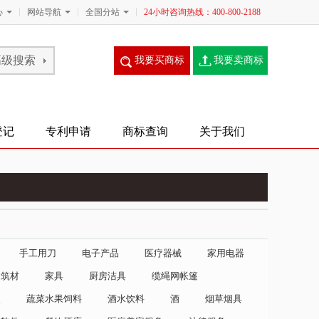
心
网站导航
全国分站
24小时咨询热线：400-800-2188
我要买商标
我要卖商标
登记
专利申请
商标查询
关于我们
手工用刀
电子产品
医疗器械
家用电器
建筑材
家具
厨房洁具
缆绳网帐篷
点
蔬菜水果饲料
酒水饮料
酒
烟草烟具