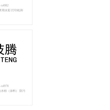
x4982
艺术用水彩 打印机和
后查看价格
x4978
防水粉（涂料） 防污
后查看价格