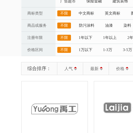
广告超市
保险金融
建筑装饰
商标类型
不限
中文商标
英文商标
商品或服务
不限
防污涂料
油漆
染料
注册年限
不限
1年以下
1年以上
2
价格区间
不限
1万以下
1-3万
3-5万
综合排序：
人气
最新
价格