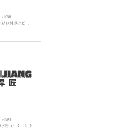
x4998
水彩 颜料 防水粉（
后查看价格
x4994
防水粉（油漆） 油漆