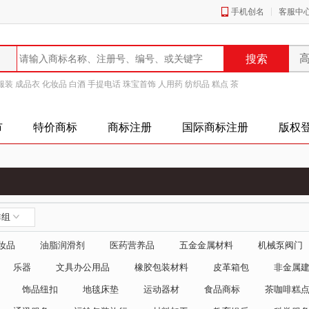
手机创名
客服中
服装
成品衣
化妆品
白酒
手提电话
珠宝首饰
人用药
纺织品
糕点
茶
市
特价商标
商标注册
国际商标注册
版权
群组
妆品
油脂润滑剂
医药营养品
五金金属材料
机械泵阀门
乐器
文具办公用品
橡胶包装材料
皮革箱包
非金属
饰品纽扣
地毯床垫
运动器材
食品商标
茶咖啡糕