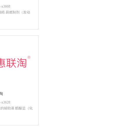
x3668
酒精 易燃制剂（发动
后查看价格
淘
x3628
的辅助液 醋酸盐（化
后查看价格