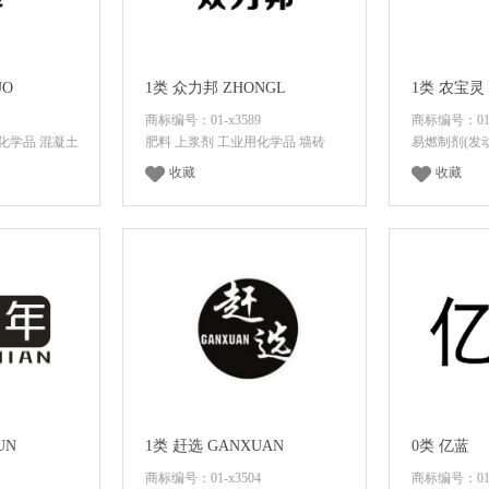
UO
1类 众力邦 ZHONGL
1类 农宝灵
商标编号：01-x3589
商标编号：01-
化学品 混凝土
肥料 上浆剂 工业用化学品 墙砖
易燃制剂(发
收藏
收藏
价格
登录后查看价格
登录
UN
1类 赶选 GANXUAN
0类 亿蓝
商标编号：01-x3504
商标编号：01-