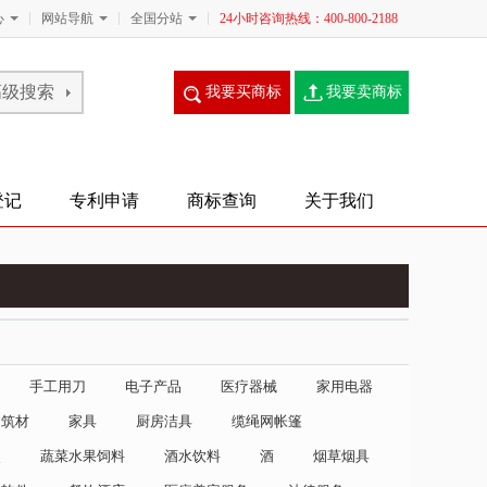
心
网站导航
全国分站
24小时咨询热线：400-800-2188
我要买商标
我要卖商标
登记
专利申请
商标查询
关于我们
手工用刀
电子产品
医疗器械
家用电器
建筑材
家具
厨房洁具
缆绳网帐篷
点
蔬菜水果饲料
酒水饮料
酒
烟草烟具