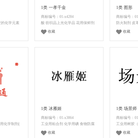
1类 一孝千金
1类 图形
商标编号：01-x4284
商标编号：01-
变的化学元素
酸 纺织品上光化学品 花用保鲜剂
防火制剂 皮
收藏
收藏
价格
登录后查看价格
登录
1类 冰雁姬
1类 场景师
商标编号：01-x3864
商标编号：01-
用化学制剂(
工业用粘合剂 化学用碘 食物防腐
工业用树胶（
收藏
收藏