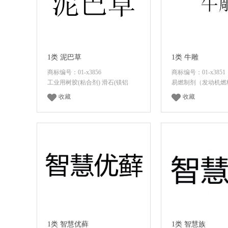
1类 泥巴草
1类 牛雕
商标编号：01-x3856
商标编号：01-x3851
工业用树胶(粘合剂) 滑石(镁铝
易燃制剂（发动机燃
收藏
收藏
登录后查看价格
登录后查看
1类 智慧优藓
1类 智慧族