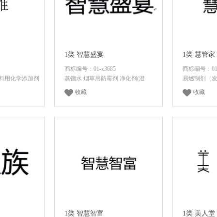
1类 智慧盛宴
1类 慧管家
商标编号：01-x3685
商标编号：01-
料用化学添加剂
蒸馏水 烟草用防霉剂 净化剂(澄
易燃制剂（
收藏
收藏
价格
登录后查看价格
登录
1类 智慧智富
1类 美人堂