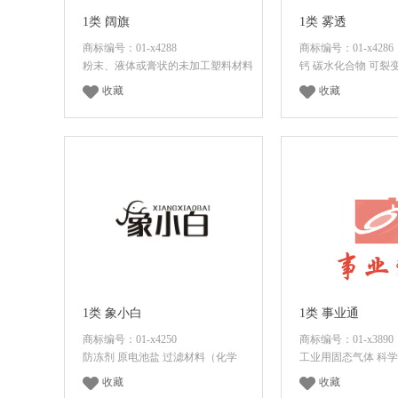
1类 阔旗
1类 雾透
商标编号：01-x4288
商标编号：01-x4286
粉末、液体或膏状的未加工塑料材料
钙 碳水化合物 可裂
收藏
收藏
登录后查看价格
登录后查看
1类 象小白
1类 事业通
商标编号：01-x4250
商标编号：01-x3890
防冻剂 原电池盐 过滤材料（化学
工业用固态气体 科学
收藏
收藏