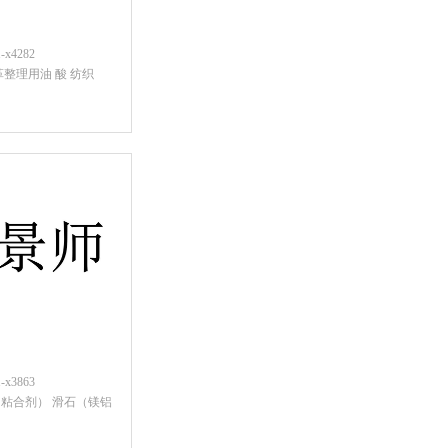
x4282
革整理用油 酸 纺织
后查看价格
x3863
粘合剂） 滑石（镁铝