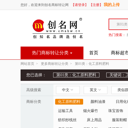
我的上传
您好，欢迎来到创名商标转让网
【请登录】
【注册】
热门搜索：
热门商标转让分类
首页
商标超
网站首页 >
更多商标转让分类 >
第01类：化工原料肥料
您已选择：
第01类：化工原料肥料
关键词：
高级搜索
中文
英文
类似
商标分类
化工原料肥料
颜料油漆
日用化
运输工具
烟火爆竹
珠宝首饰
纺织纱线丝
床上用品
服装鞋帽