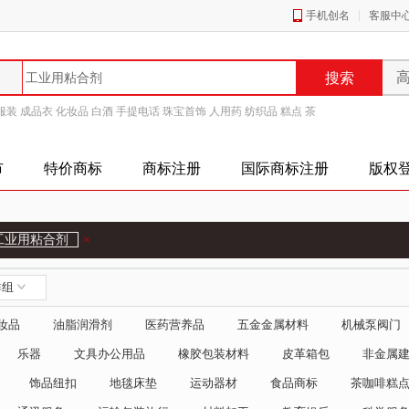
手机创名
客服中
服装
成品衣
化妆品
白酒
手提电话
珠宝首饰
人用药
纺织品
糕点
茶
市
特价商标
商标注册
国际商标注册
版权
工业用粘合剂
×
群组
妆品
油脂润滑剂
医药营养品
五金金属材料
机械泵阀门
乐器
文具办公用品
橡胶包装材料
皮革箱包
非金属
饰品纽扣
地毯床垫
运动器材
食品商标
茶咖啡糕