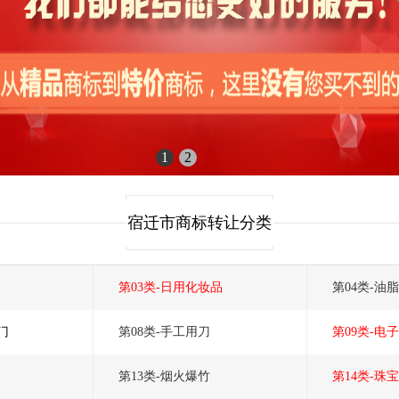
1
2
宿迁市商标转让分类
第03类-日用化妆品
第04类-油
门
第08类-手工用刀
第09类-电
第13类-烟火爆竹
第14类-珠