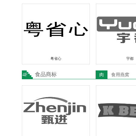
粤省心
宇都
食品商标
4F
肉
食用燕窝