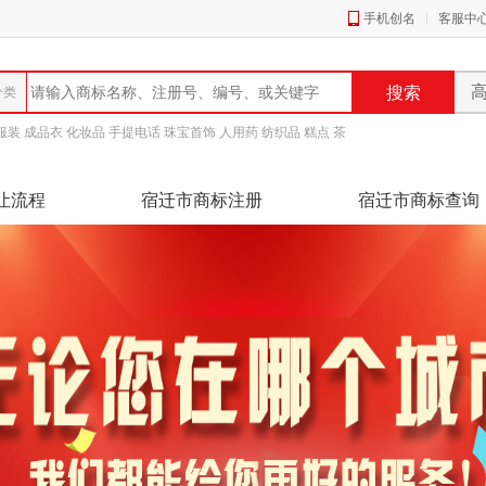
手机创名
客服中
服装
成品衣
化妆品
手提电话
珠宝首饰
人用药
纺织品
糕点
茶
让流程
宿迁市商标注册
宿迁市商标查询