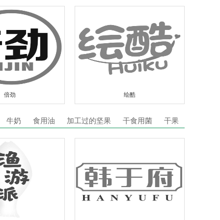
倍劲
绘酷
牛奶
食用油
加工过的坚果
干食用菌
干果