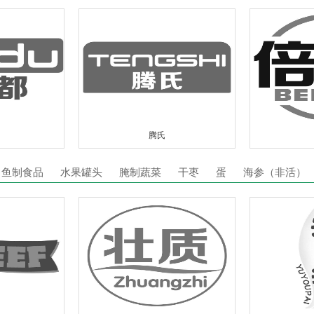
腾氏
鱼制食品
水果罐头
腌制蔬菜
干枣
蛋
海参（非活）