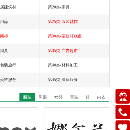
金属建筑材
第20类-家具
上用品
第25类-服装鞋帽
品商标
第30类-茶咖啡糕点
草烟具
第35类-广告超市
输包装旅行
第40类-材料加工
疗美容服务
第45类-法律服务
服装
男装
女装
童装
鞋
内衣