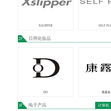
XSLIPPER
SELF PL
日用化妆品
2F
DO
康露泉
电子产品
3F
计算机