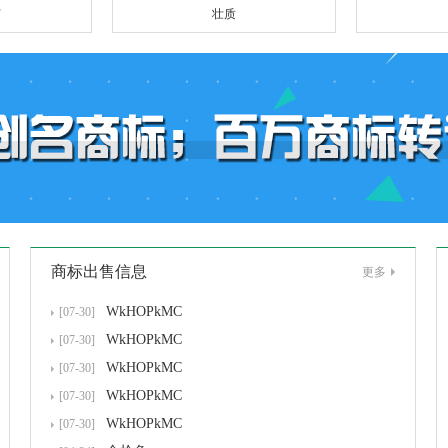
F
壮质
商标出售信息
更多
WkHOPkMC
[07-30]
WkHOPkMC
[07-30]
WkHOPkMC
[07-30]
WkHOPkMC
[07-30]
WkHOPkMC
[07-30]