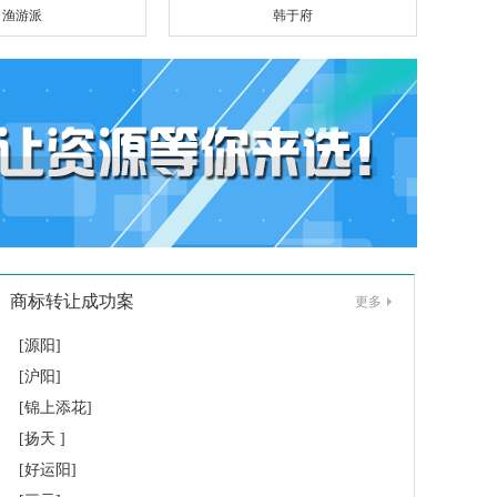
渔游派
韩于府
商标转让成功案
更多
[源阳]
[沪阳]
[锦上添花]
[扬天 ]
[好运阳]