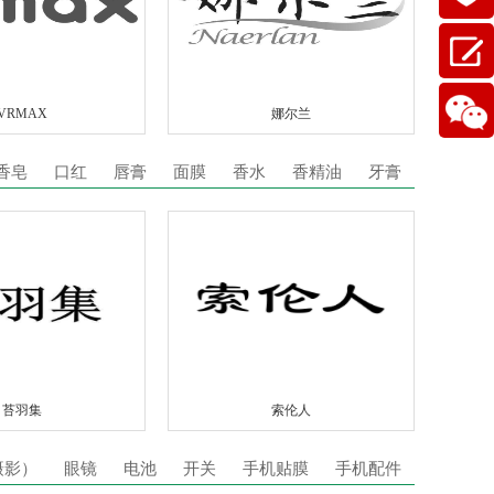
VRMAX
娜尔兰
香皂
口红
唇膏
面膜
香水
香精油
牙膏
苔羽集
索伦人
摄影）
眼镜
电池
开关
手机贴膜
手机配件