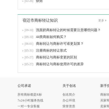
烘焙
[02-26]
宿迁市商标转让知识
更多
洗面奶商标转让的时候需要注意哪些问题？
[09-10]
44类商标如何购买？
[09-10]
商标转让与商标许可谁更划算？
[06-01]
注册商标的转让形式
[05-31]
商标转让与商标变更的区别
[05-27]
商标转让与商标使用许可的差异
[05-27]
公司承诺
关于创名
新手
所有商标都是R标
创名简介
商标
7x24小时服务热线
办公环境
买家
一对一专业客服
荣誉资质
卖家