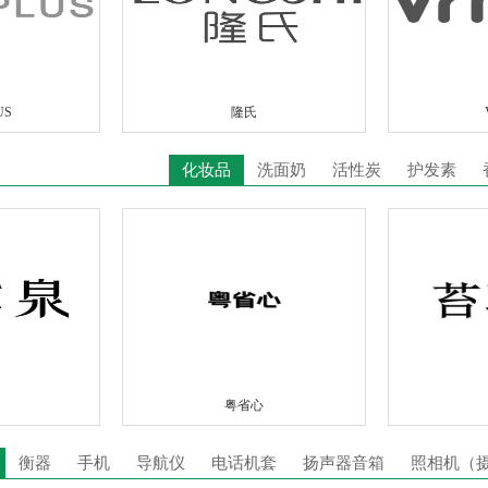
US
隆氏
化妆品
洗面奶
活性炭
护发素
粤省心
衡器
手机
导航仪
电话机套
扬声器音箱
照相机（