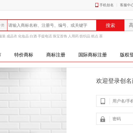
手机创名
客服中
服装
成品衣
化妆品
白酒
手提电话
珠宝首饰
人用药
纺织品
糕点
茶
市
特价商标
商标注册
国际商标注册
版权
欢迎登录创名