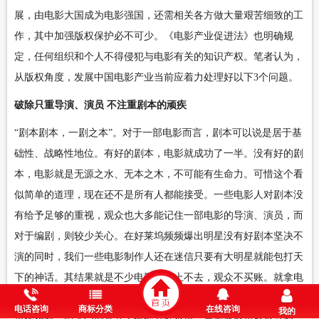
展，由电影大国成为电影强国，还需相关各方做大量艰苦细致的工
作，其中加强版权保护必不可少。《电影产业促进法》也明确规
定，任何组织和个人不得侵犯与电影有关的知识产权。笔者认为，
从版权角度，发展中国电影产业当前应着力处理好以下3个问题。
破除只重导演、演员 不注重剧本的顽疾
“剧本剧本，一剧之本”。对于一部电影而言，剧本可以说是居于基
础性、战略性地位。有好的剧本，电影就成功了一半。没有好的剧
本，电影就是无源之水、无本之木，不可能有生命力。可惜这个看
似简单的道理，现在还不是所有人都能接受。一些电影人对剧本没
有给予足够的重视，观众也大多能记住一部电影的导演、演员，而
对于编剧，则较少关心。在好莱坞频频爆出明星没有好剧本坚决不
演的同时，我们一些电影制作人还在迷信只要有大明星就能包打天
下的神话。其结果就是不少电影质量上不去，观众不买账。就拿电
影《健忘村》来说，舒淇、王千源的名气不可谓不大，他们的表演
电话咨询
商标分类
在线咨询
我的
也很精彩，但无奈剧本支离破碎混乱不堪，票房惨败也就不奇怪