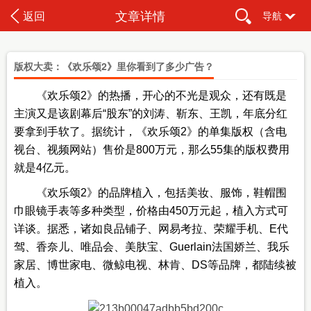
文章详情
返回
导航
版权大卖：《欢乐颂2》里你看到了多少广告？
《欢乐颂2》的热播，开心的不光是观众，还有既是
主演又是该剧幕后“股东”的刘涛、靳东、王凯，年底分红
要拿到手软了。据统计，《欢乐颂2》的单集版权（含电
视台、视频网站）售价是800万元，那么55集的版权费用
就是4亿元。
《欢乐颂2》的品牌植入，包括美妆、服饰，鞋帽围
巾眼镜手表等多种类型，价格由450万元起，植入方式可
详谈。据悉，诸如良品铺子、网易考拉、荣耀手机、E代
驾、香奈儿、唯品会、美肤宝、Guerlain法国娇兰、我乐
家居、博世家电、微鲸电视、林肯、DS等品牌，都陆续被
植入。