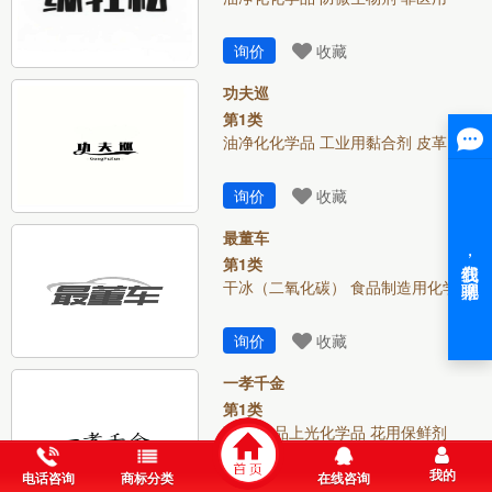
询价
收藏
功夫巡
第1类
油净化化学品 工业用黏合剂 皮革
询价
收藏
最董车
第1类
干冰（二氧化碳） 食品制造用化学
询价
收藏
一孝千金
第1类
酸 纺织品上光化学品 花用保鲜剂
我的
电话咨询
商标分类
在线咨询
询价
收藏