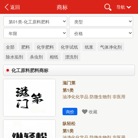
商标
返回
导航
全部
肥料
化学肥料
化学试纸
纸浆
气体净化剂
除水垢剂
杀虫剂
相纸
漂洗剂
化工原料肥料商标
滋门第
第1类
油净化化学品 防微生物剂 非医用
询价
收藏
纵轻松
第1类
油净化化学品 防微生物剂 非医用