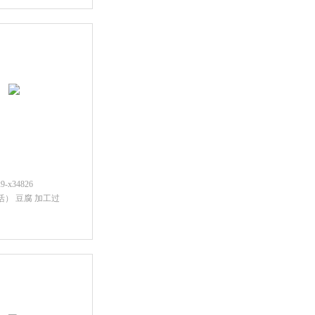
后查看价格
x34826
活） 豆腐 加工过
后查看价格