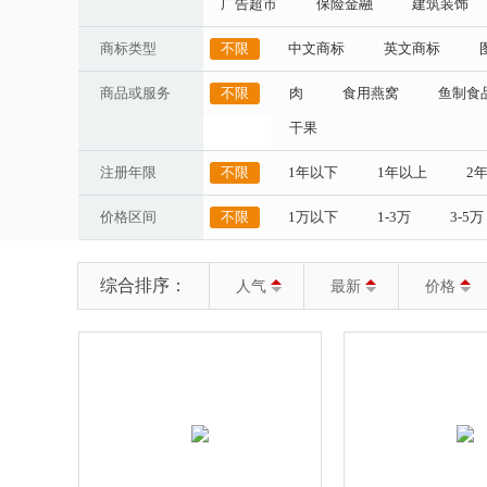
广告超市
保险金融
建筑装饰
商标类型
不限
中文商标
英文商标
商品或服务
不限
肉
食用燕窝
鱼制食
干果
注册年限
不限
1年以下
1年以上
2
价格区间
不限
1万以下
1-3万
3-5万
综合排序：
人气
最新
价格