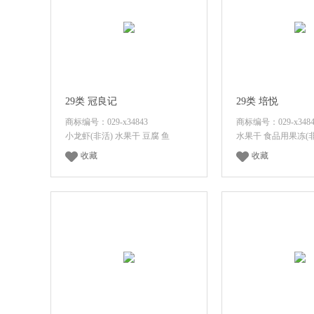
29类 冠良记
29类 培悦
商标编号：029-x34843
商标编号：029-x3484
小龙虾(非活) 水果干 豆腐 鱼
水果干 食品用果冻(非
收藏
收藏
登录后查看价格
登录后查看