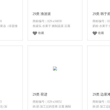
29类 渔游派
29类 韩于
9
商标编号：029-x34858
商标编号：029-
用果冻（非甜食
鱼罐头 水果干 腌制蔬菜 豆腐
奶粉 水果干 
收藏
收藏
价格
登录后查看价格
登录
29类 荷进
29类 边塞
5
商标编号：029-x34852
商标编号：029-
活) 加
肉 奶 加工过的坚果 豆腐 腌制
肉 奶 加工过