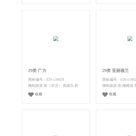
登录后查看价格
登录后查看
29类 广力
29类 亚丽薇兰
商标编号：029-x34829
商标编号：029-x3482
腌制蔬菜 鱼（非活） 鱼罐头 奶
腌制蔬菜 肉 橄榄油
收藏
收藏
登录后查看价格
登录后查看