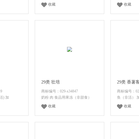
收藏
收藏
价格
登录后查看价格
登录
29类 壮培
29类 香薯
9
商标编号：029-x34847
商标编号：029-
活) 加
奶粉 肉 食品用果冻（非甜食）
鱼（非活） 
收藏
收藏
价格
登录后查看价格
登录