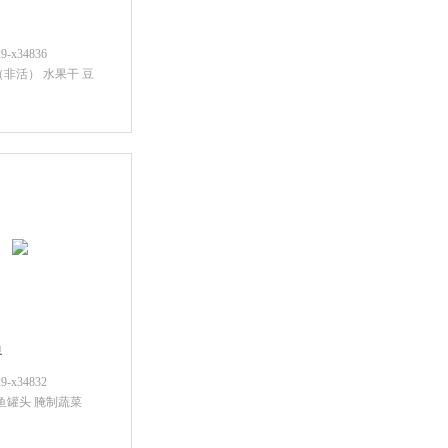
x34836
（非活） 水果干 豆
后查看价格
界
x34832
 鱼罐头 腌制蔬菜