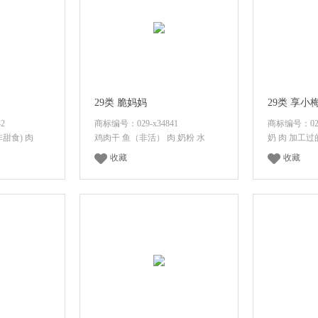
29类 脆妈妈
29类 享小
2
商标编号：029-x34841
商标编号：029-
甜食) 肉
鸡肉干 鱼（非活） 肉 奶粉 水
奶 肉 加工
收藏
收藏
价格
登录后查看价格
登录