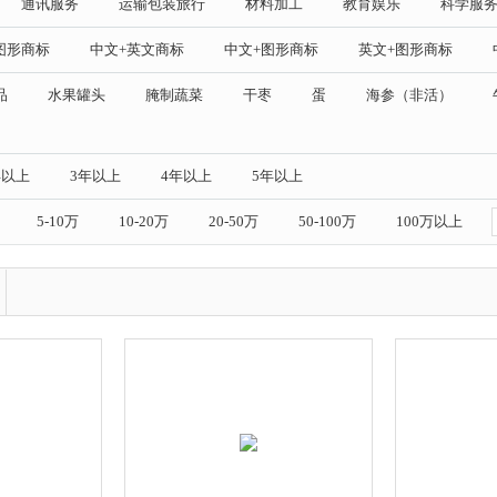
通讯服务
运输包装旅行
材料加工
教育娱乐
科学服
图形商标
中文+英文商标
中文+图形商标
英文+图形商标
品
水果罐头
腌制蔬菜
干枣
蛋
海参（非活）
年以上
3年以上
4年以上
5年以上
5-10万
10-20万
20-50万
50-100万
100万以上