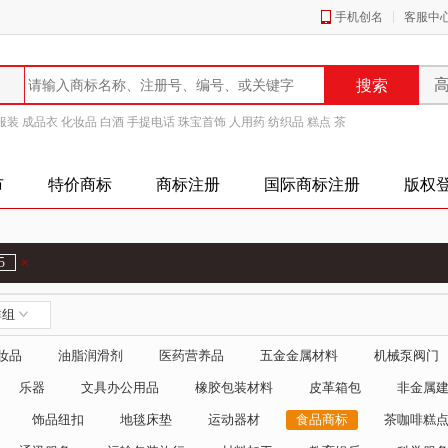
手机创名
客服中
服装
成品衣
化妆品
白酒
手提电话
珠宝首饰
人用药
纺织品
糕点
茶
市
特价商标
商标注册
国际商标注册
版权
5
×
群组
妆品
油脂润滑剂
医药营养品
五金金属材料
机械泵阀门
乐器
文具办公用品
橡胶包装材料
皮革箱包
非金属
饰品纽扣
地毯床垫
运动器材
食品商标
茶咖啡糕