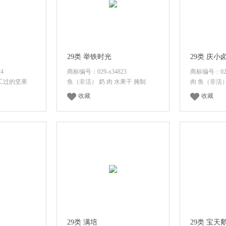
29类 举铁时光
29类 庆小
4
商标编号：029-x34823
商标编号：029-
加工过的坚果
鱼（非活） 奶 肉 水果干 腌制
肉 鱼（非活
收藏
收藏
价格
登录后查看价格
登录
29类 满培
29类 宝天