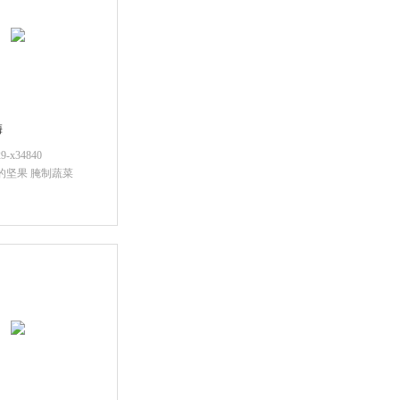
梅
x34840
过的坚果 腌制蔬菜
后查看价格