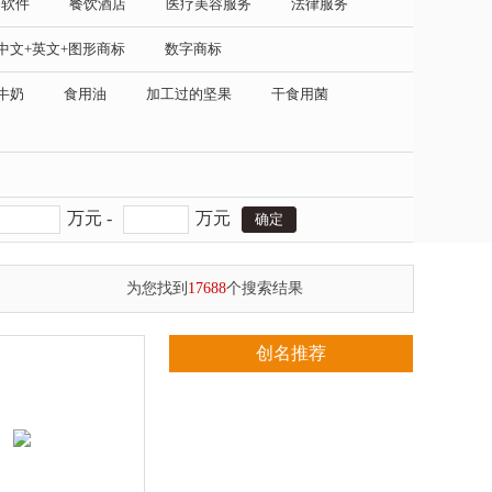
务软件
餐饮酒店
医疗美容服务
法律服务
中文+英文+图形商标
数字商标
牛奶
食用油
加工过的坚果
干食用菌
万元 -
万元
为您找到
17688
个搜索结果
创名推荐