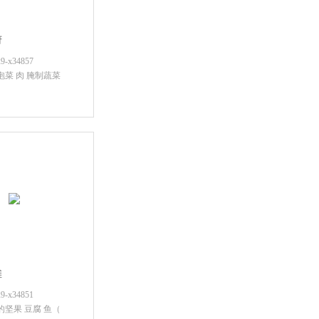
府
x34857
泡菜 肉 腌制蔬菜
后查看价格
滩
x34851
的坚果 豆腐 鱼（