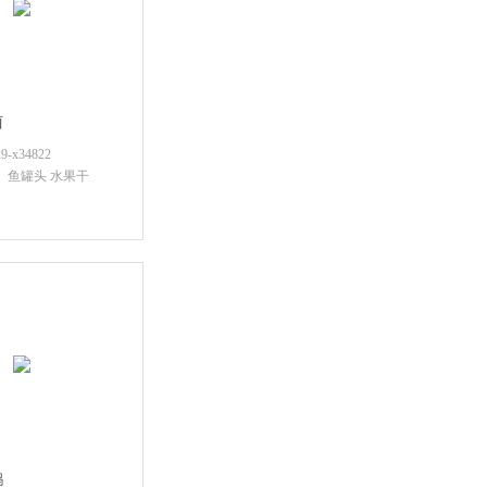
卤
x34822
） 鱼罐头 水果干
后查看价格
鹅