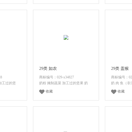
价格
登录后查看价格
登录
29类 如农
29类 盖猴
8
商标编号：029-x34827
商标编号：029-
 加工过的坚
奶粉 腌制蔬菜 加工过的坚果 奶
奶 肉 鱼（非
收藏
收藏
价格
登录后查看价格
登录