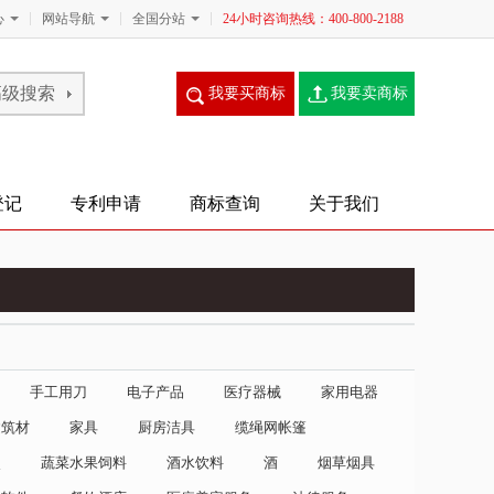
心
网站导航
全国分站
24小时咨询热线：400-800-2188
我要买商标
我要卖商标
登记
专利申请
商标查询
关于我们
手工用刀
电子产品
医疗器械
家用电器
建筑材
家具
厨房洁具
缆绳网帐篷
点
蔬菜水果饲料
酒水饮料
酒
烟草烟具