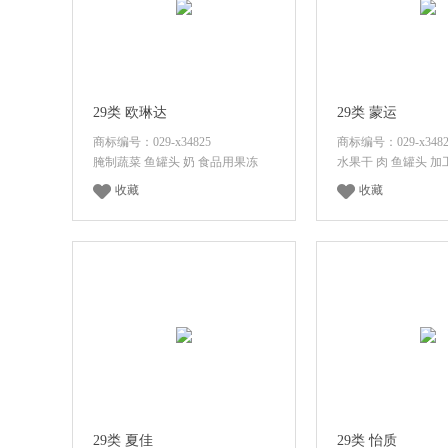
29类 欧琳达
29类 蒙运
商标编号：029-x34825
商标编号：029-x3482
腌制蔬菜 鱼罐头 奶 食品用果冻
水果干 肉 鱼罐头 
收藏
收藏
登录后查看价格
登录后查看
29类 夏佳
29类 怡质