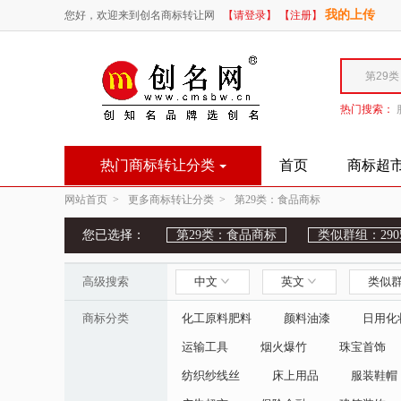
我的上传
您好，欢迎来到创名商标转让网
【请登录】
【注册】
热门搜索：
热门商标转让分类
首页
商标超
网站首页 >
更多商标转让分类 >
第29类：食品商标
您已选择：
第29类：食品商标
类似群组：290
高级搜索
中文
英文
类似
商标分类
化工原料肥料
颜料油漆
日用化
运输工具
烟火爆竹
珠宝首饰
纺织纱线丝
床上用品
服装鞋帽