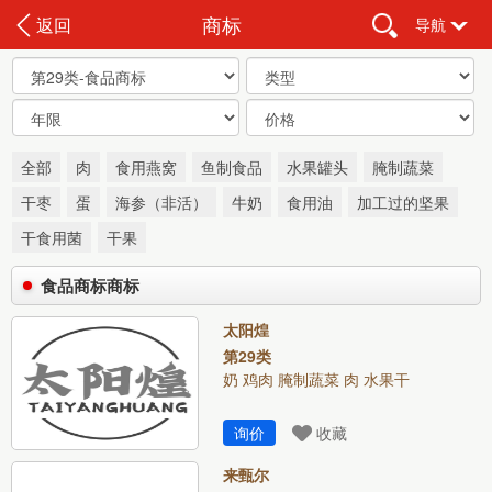
商标
返回
导航
全部
肉
食用燕窝
鱼制食品
水果罐头
腌制蔬菜
干枣
蛋
海参（非活）
牛奶
食用油
加工过的坚果
干食用菌
干果
食品商标商标
太阳煌
第29类
奶 鸡肉 腌制蔬菜 肉 水果干
询价
收藏
来甄尔