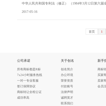
中华人民共和国专利法（修正） （1984年3月12日第六
国人民代表大会常务委员会第二十七次会议
2017-05-16
首页
1
公司承诺
关于创名
新手
所有商标都是R标
创名简介
商标
7x24小时服务热线
办公环境
买家
一对一专业客服
荣誉资质
卖家
签订保障协议
付款账号
会员
商标转让全程公证
法律声明
成功率高
诚聘英才
联系我们