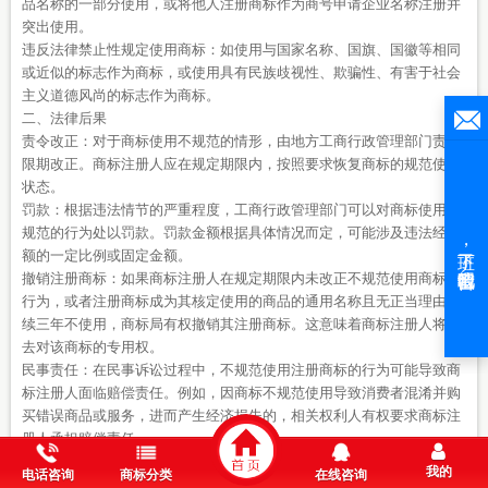
品名称的一部分使用，或将他人注册商标作为商号申请企业名称注册并
突出使用。
违反法律禁止性规定使用商标：如使用与国家名称、国旗、国徽等相同
或近似的标志作为商标，或使用具有民族歧视性、欺骗性、有害于社会
主义道德风尚的标志作为商标。
二、法律后果
责令改正：对于商标使用不规范的情形，由地方工商行政管理部门责令
限期改正。商标注册人应在规定期限内，按照要求恢复商标的规范使用
状态。
罚款：根据违法情节的严重程度，工商行政管理部门可以对商标使用不
规范的行为处以罚款。罚款金额根据具体情况而定，可能涉及违法经营
额的一定比例或固定金额。
撤销注册商标：如果商标注册人在规定期限内未改正不规范使用商标的
行为，或者注册商标成为其核定使用的商品的通用名称且无正当理由连
续三年不使用，商标局有权撤销其注册商标。这意味着商标注册人将失
去对该商标的专用权。
民事责任：在民事诉讼过程中，不规范使用注册商标的行为可能导致商
标注册人面临赔偿责任。例如，因商标不规范使用导致消费者混淆并购
买错误商品或服务，进而产生经济损失的，相关权利人有权要求商标注
册人承担赔偿责任。
刑事责任：对于严重违反商标法规定、构成犯罪的行为（如假冒注册商
我的
电话咨询
商标分类
在线咨询
标罪），商标注册人还可能面临刑事责任追究。