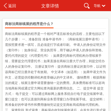
文章详情
返回
导航
商标法商标续展的程序是什么？
商标法商标续展的程序是一个相对严谨且标准化的流程，主要包括以下
几个步骤： 一、准备阶段 准备申请书件： 《商标续展注册申请书》：
需按照要求逐一填写，且必须是打字或者印刷。 申请人的身份证明文件
（复印件）：如身份证、营业执照等，用于确认申请人的身份和资格。
委托代理的提交《代理委托书》：如果委托商标代理机构办理续展手
续，需要提交代理委托书；如果直接在商标注册大厅办理，则提交经办
人的身份证复印件。 注册证复印件：提供商标注册证的复印件，以证明
该商标已经注册并处于有效期。 中文译本（如适用）：如果申请文件为
外文，还需提供经翻译机构签章确认的中文译本。 缴纳费用：根据商标
法的规定，续展注册申请需要缴纳一定的费用。具体费用标准可以咨询
当地商标局或通过官方网站查询最新的费用信息。 二、提交申请 提交
方式： 电子提交：可以通过商标网上服务系统自行电子提交续展申请。
窗口提交：也可以直接到商标业务受理窗口办理续展手续。 提交材料：
将准备好的申请书件和费用缴纳凭证提交至商标局或商标代理机构。
三、审查阶段 形式审查：商标局在收到续展申请后，会首先进行形式审