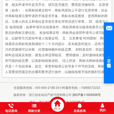
查，核实申请书件是否齐全、填写是否规范、费用是否缴纳等。 实质审
查（如有）：在商标续展过程中，商标局原则上不进行实质审查，但会
对商标续展注册申请的手续是否齐备、商标名称及图形、使用商标的商
品、注册人的名义和地址是否发生变化等情况进行审查。 四、核准与公
告 核准续展：如果申请符合续展条件，商标局将依法核准续展并公告更
新后的商标注册信息。 发放续展证明：商标局会按照申请书上填写的地
址，以邮寄方式发给申请人续展证明。 五、注意事项 时间限制：商标
续展应在商标有效期满前十二个月内提出，若未能及时提出，还有六个
月的宽展期可以补救，但需缴纳额外的延迟费。 材料真实性：所提交的
材料必须真实有效，避免法律适用错误。 费用缴纳：及时缴纳续展费用
和可能的延迟费，以免影响续展进程。 综上所述，商标法商标续展的程
序是一个包括准备、提交、审查和核准公告等多个环节的流程。商标权
人需要按照规定的步骤和要求进行操作，以确保续展手续的顺利完成。
全国服务热线：400-800-2188 24小时服务热线：15888372223
版权所有：浙江创名知识产权代理有限公司
浙ICP备11003536号
地址：浙江省嘉兴市秀洲区洪兴路8楼c室
我的
电话咨询
商标分类
在线咨询