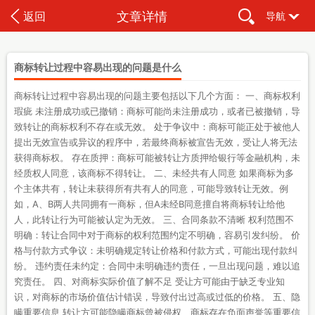
文章详情
返回
导航
商标转让过程中容易出现的问题是什么
商标转让过程中容易出现的问题主要包括以下几个方面： 一、商标权利
瑕疵 未注册成功或已撤销：商标可能尚未注册成功，或者已被撤销，导
致转让的商标权利不存在或无效。 处于争议中：商标可能正处于被他人
提出无效宣告或异议的程序中，若最终商标被宣告无效，受让人将无法
获得商标权。 存在质押：商标可能被转让方质押给银行等金融机构，未
经质权人同意，该商标不得转让。 二、未经共有人同意 如果商标为多
个主体共有，转让未获得所有共有人的同意，可能导致转让无效。例
如，A、B两人共同拥有一商标，但A未经B同意擅自将商标转让给他
人，此转让行为可能被认定为无效。 三、合同条款不清晰 权利范围不
明确：转让合同中对于商标的权利范围约定不明确，容易引发纠纷。 价
格与付款方式争议：未明确规定转让价格和付款方式，可能出现付款纠
纷。 违约责任未约定：合同中未明确违约责任，一旦出现问题，难以追
究责任。 四、对商标实际价值了解不足 受让方可能由于缺乏专业知
识，对商标的市场价值估计错误，导致付出过高或过低的价格。 五、隐
瞒重要信息 转让方可能隐瞒商标曾被侵权、商标存在负面声誉等重要信