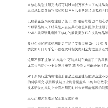
当核心类别注册完成后可别以为就万事大吉了构建防
思路就是提前预判那些容易与自己业务混淆或者相关
以服装企业为例在注册了第 25 类 服装鞋履 这个核心类
个服装品牌火了结果别人在皮具或者服饰配件上注册
ZARA 就深谙此道除了核心的服装类别它在皮具饰
食品企业的防御范围则更广除了要覆盖第 29 - 31 类 
类比如可口可乐它不仅在饮料相关类别全方位注册还
这里不得不提第 35 类这个 万能类别它涵盖了广告
尤其是电商企业要是没注册第 35 类别人可能会抢
对于新兴行业防御性注册更是迫在眉睫新能源企业不仅要注
的科学研究 项目区块链企业则需覆盖第 9 类 加密数字
技术研发的类别上全面布局同时对未来可能拓展的能
三动态布局策略适配企业发展阶段