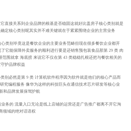
棋它直接关系到企业品牌的根基是否稳固这就好比盖房子核心类别就是
么确定核心类别呢其实并不难关键就在于紧紧围绕企业的主营业务
它的核心类别毕竟这是餐饮企业的主要业务范畴但现在很多餐饮企业都开
忽视了它能保障外卖服务的顺利进行要是还销售预包装食品那第 29 类 肉
注册范围就拿 海底捞 来说它不仅在第 43 类稳稳扎根还把与餐饮相关的
位守护品牌权益
别必然是第 9 类 计算机软件程序因为软件就是他们的核心产品而
技术研究编程服务 像华为这样的科技巨头在通信技术芯片研发等核心业
术创新和品牌发展保驾护航
是电商业务的 流量入口无论是线上店铺的运营还是广告推广都离不开它淘
电商领域的绝对话语权