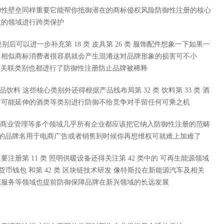
御性壁垒同样重要它能帮你抵御潜在的商标侵权风险防御性注册的核心
联的领域进行跨类保护
别后可以进一步补充第 18 类 皮具第 26 类 服饰配件想象一下如果一
了相似商标消费者很容易就会产生混淆这对品牌形象的损害可不小
品等关联类别也都进行了防御性注册防止品牌被稀释
食品饮料 这些核心类别外还得根据产品线布局第 32 类 饮料第 33 类 酒
对可能延伸的酒类等类别进行防御不给竞争对手留任何可乘之机
零售商业管理等多个领域几乎所有企业都应该把它纳入防御性注册的范畴
注你的品牌名用于电商广告或者销售到时候你再想维权可就难上加难了
册第 11 类 照明供暖设备还得关注第 42 类中的 可再生能源领域
货币钱包 和第 42 类 区块链技术研发 像特斯拉在新能源汽车及相关
源服务等领域也提前防御保障品牌在新兴领域的长远发展