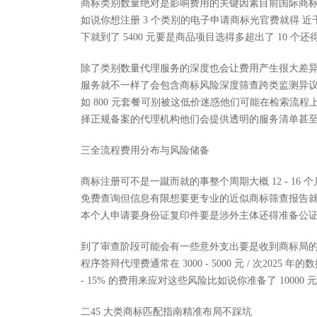
商标类别数量绝对是影响费用的关键因素目前国际商标
如说你想注册 3 个类别的电子申请商标光官费就得 近千 元
下就到了 5400 元要是商品项目选得多超出了 10 个
除了类别数量代理服务的深度也会让费用产生很大差
服务就不一样了会包含商标风险深度筛查跨类监测异议
如 800 元套餐可别被这低价迷惑他们可能在检索流
择正规备案的代理机构他们会提供透明的服务清单甚至
三全流程费用分布与风险储备
商标注册可不是一蹴而就的事整个周期大概 12 - 1
免费查询但信息有限想要更专业的近似商标筛查报告
本个人申请要身份证复印件要是涉外主体还得准备公
到了审查阶段可能会有一些意外支出要是收到商标局
程序答辩代理费通常在 3000 - 5000 元 / 次20
- 15% 的费用来应对这些风险比如说你准备了 10000 元的
二45 大类商标匹配指南精准布局不踩坑