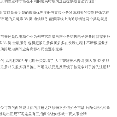
动态调整这样才能在不同的发展时期为企业提供最合适的保护
关联 策略是最明智的选择优先注册与直接业务紧密相关的类别把钱花在
开市场的关键第 38 类 通信服务 能保障线上沟通顺畅这两个类别就是
上节奏还是以电商企业为例当它新增自营业务销售电子设备时就需要补
第 36 类 金融服务 也得赶紧注册像拼多多在发展过程中不断根据业务
直供跨境电商等业务商标布局也逐步完善
向标2025 年尼斯分类新增了 人工智能技术咨询 归入第 42 类那
充注册相关服务项目抢占市场先机要是反应慢了被竞争对手抢先注册那
一位可靠的向导能让你的注册之路顺畅不少但如今市场上的代理机构鱼
能辨别出正规军呢这里有三招保准让你练就一双火眼金睛