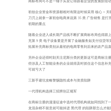
商标布局可不是一锤子买卖它得跟着企业的发展阶段
初创企业资金和资源都相对有限这时候采用 核心 + 
刀刃上就拿一家初创电商来说第 35 类 广告销售 是打
初期的重点
随着企业进入成长期产品线不断扩展商标布局也得跟
充第 9 类 电子设备要是开展了金融服务如支付信贷等
拓展补充商标类别从最初的电商零售到后来的农产品
另外企业还得时刻关注尼斯分类的更新这可是商标注册的 风
些涉及人工智能业务的企业就得及时抓住这个信息补
可就亏大了
三新手避坑攻略警惕隐性成本与资质陷阱
一代理机构选择三招辨别正规军
在商标注册的漫漫征途中选对代理机构就如同找到了
龙混杂稍不留意就可能掉进 黑代理 的陷阱那怎么才