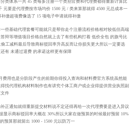
分类体系一共 45 类每多注册一个类别官费和代理费都得重新计算比
要是代理费按市场均价 1500 元 / 类来算那就得 4500 元总成本一
还得补缴超项费像选了 15 项电子申请就得补缴
异一些基础代理套餐可能就只是帮你走个注册流程价格相对较低但高端
答辩等增值项目价格自然就上去了有些机构打着 低价全包 的旗号比
程上偷工减料最后导致商标驳回率升高反而让你损失更大所以一定要选
还有 未通过退费 的承诺这样更有保障
6 个月费用也是分阶段产生的前期你得投入查询和材料费官方系统虽然能
就得找代理机构材料制作也有讲究个体工商户或企业得提供营业执照副
证文件
的补正通知就得重新提交材料说不定还得再给一次代理费要是进入异议
25 年的数据显示商标驳回率大概在 30%所以大家在做预算的时候最好预留 10%
预算那就留出 1000 - 1500 元以防万一