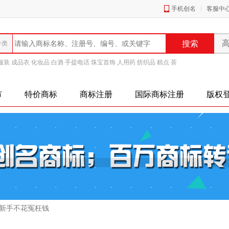
手机创名
客服中
服装
成品衣
化妆品
白酒
手提电话
珠宝首饰
人用药
纺织品
糕点
茶
市
特价商标
商标注册
国际商标注册
版权
细新手不花冤枉钱