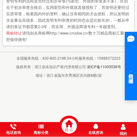
发明专利的流程是先经过初步审查(与新型、外观的审查差不多)，区别
在于初步审查合格后，实用新型和外观就直接授权了，而发明还要经过
实质审查，检索国内外的资料，确认没有相同的才会授权，所以发明的
含金量会高很多，因此发明专利审查的时间也会是比较长的，一般从申
请到拿证书都需要2-3年，而实用、外观这两项专利一年能拿到。
商标转让
请找创名商标网http://www.cmsbw.cn/数十万精品商标汇聚，
您值得拥有!
全国服务热线：400-800-2188 24小时服务热线：15888372223
版权所有：浙江创名知识产权代理有限公司
浙ICP备11003536号
地址：浙江省嘉兴市秀洲区洪兴路8楼c室
电话咨询
商标分类
在线咨询
我的