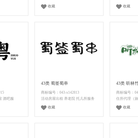
收藏
收藏
价
面议
咨询底价
面议
43类 蜀签蜀串
43类 听林
15
商标编号：043-x142813
商标编号：043-
馆 酒吧服
活动房屋出租 养老院 托儿所服务
住所代理（旅
收藏
收藏
价
面议
咨询底价
面议