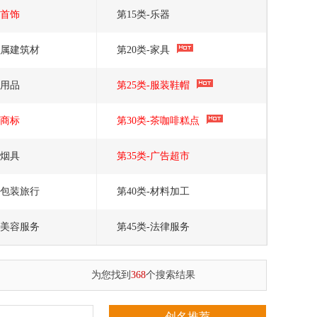
宝首饰
第15类-乐器
金属建筑材
第20类-家具
上用品
第25类-服装鞋帽
品商标
第30类-茶咖啡糕点
草烟具
第35类-广告超市
输包装旅行
第40类-材料加工
疗美容服务
第45类-法律服务
为您找到
368
个搜索结果
创名推荐