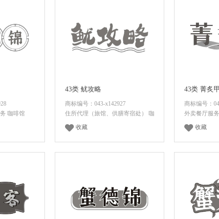
43类 鱿攻略
43类 菁炙
28
商标编号：043-x142927
商标编号：043-
务 咖啡馆
住所代理（旅馆、供膳寄宿处） 咖
外卖餐厅服务
收藏
收藏
价
面议
咨询底价
面议