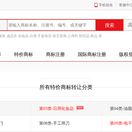
手机创名
客服中
服装
成品衣
化妆品
白酒
手提电话
珠宝首饰
人用药
纺织品
糕点
茶
市
特价商标
商标注册
国际商标注册
版权
所有特价商标转让分类
第03类-日用化妆品
第04类-油
门
第08类-手工用刀
第09类-电