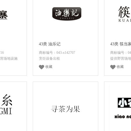
43类 油乐记
43类 筷当
16
商标编号：043-x142707
商标编号：043-
野营场地设施
烹饪设备出租
提供野营场地
收藏
收藏
价
面议
咨询底价
面议