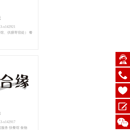
派
x142921
馆、供膳寄宿处） 餐
咨询底价
缘
x142917
宿服务 快餐馆 食物