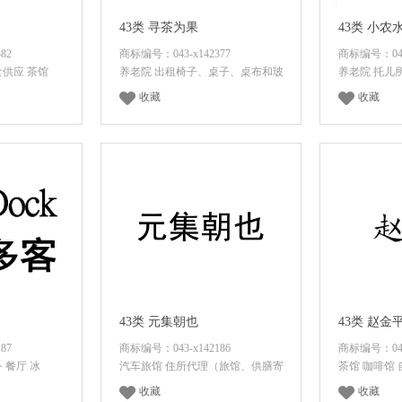
43类 寻茶为果
43类 小农
82
商标编号：043-x142377
商标编号：043-
食供应 茶馆
养老院 出租椅子、桌子、桌布和玻
养老院 托儿
收藏
收藏
价
面议
咨询底价
面议
43类 元集朝也
43类 赵金
87
商标编号：043-x142186
商标编号：043-
 餐厅 冰
汽车旅馆 住所代理（旅馆、供膳寄
茶馆 咖啡馆 
收藏
收藏