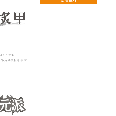
甲
x142926
 饭店食宿服务 茶馆
咨询底价