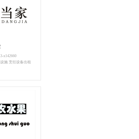
家
x142660
设施 烹饪设备出租
咨询底价