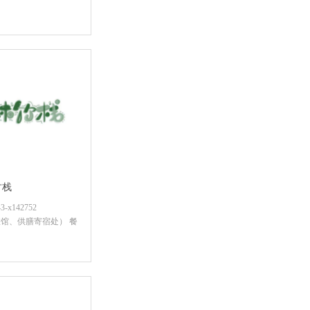
咨询底价
竹栈
x142752
馆、供膳寄宿处） 餐
咨询底价