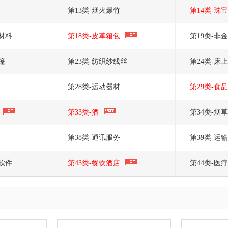
第13类-烟火爆竹
第14类-珠
装材料
第18类-皮革箱包
第19类-非
篷
第23类-纺织纱线丝
第24类-床
第28类-运动器材
第29类-食
第33类-酒
第34类-烟
第38类-通讯服务
第39类-运
务软件
第43类-餐饮酒店
第44类-医