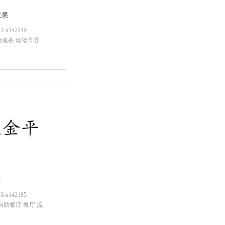
水果
x142249
所服务 动物寄养
咨询底价
平
x142185
自助餐厅 餐厅 流