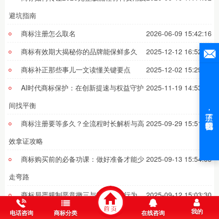
避坑指南
商标注册怎么取名
2026-06-09 15:42:16
商标有效期大揭秘你的品牌能保鲜多久
2025-12-12 16:52:41
商标补正那些事儿一文读懂关键要点
2025-12-02 15:29:19
AI时代商标保护：在创新提速与权益守护
2025-11-19 14:53:37
间找平衡
商标注册要等多久？全流程时长解析与高
2025-09-29 15:51:51
效拿证攻略
商标购买前的必备功课：做好准备才能少
2025-09-13 15:54:05
走弯路
商标局严规制恶意撤三与欺骗误导行为
2025-09-12 15:03:30
我的
转让VS注册，谁更胜一筹
2025-05-13 13:59:03
电话咨询
商标分类
在线咨询