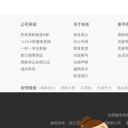
公司承诺
关于创名
新手
所有商标都是R标
创名简介
商标
7x24小时服务热线
办公环境
买家
一对一专业客服
荣誉资质
卖家
签订保障协议
付款账号
会员
商标转让全程公证
法律声明
成功率高
诚聘英才
联系我们
友情链接：
商标转让
商标注册
买商标
交易平台
展会搭
全国服务热线：4
版权所有：浙江创名知识产权代理有限公司