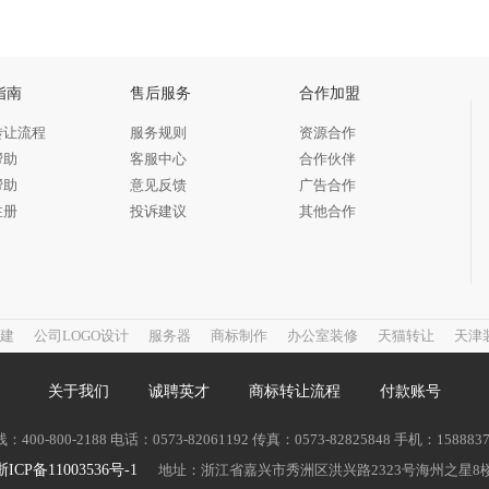
指南
售后服务
合作加盟
转让流程
服务规则
资源合作
帮助
客服中心
合作伙伴
帮助
意见反馈
广告合作
注册
投诉建议
其他合作
建
公司LOGO设计
服务器
商标制作
办公室装修
天猫转让
天津
关于我们
诚聘英才
商标转让流程
付款账号
00-800-2188 电话：0573-82061192 传真：0573-82825848 手机：158883
浙ICP备11003536号-1
地址：浙江省嘉兴市秀洲区洪兴路2323号海州之星8