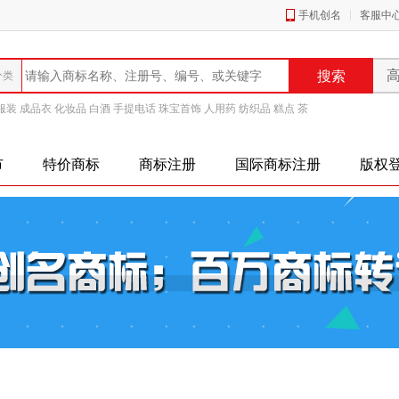
手机创名
客服中
服装
成品衣
化妆品
白酒
手提电话
珠宝首饰
人用药
纺织品
糕点
茶
市
特价商标
商标注册
国际商标注册
版权