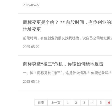
心，希望能找到一个既独特又贴合品牌理念的标识。小李
2025-05-22
商标变更是个啥？ ** 前段时间，有位创
地址变更
前段时间，有位创业的朋友找我吐槽，说自己公司地址搬
伴，申请直接被商标局驳回了，理由是商标注册信息和营
2025-05-22
商标突遭“撤三”危机，你该如何绝地反击
一、惊！商标竟被 “撤三”，这是什么情况？ 你能想象
就像一场噩梦降临。比如青岛自行车有限公司持
2025-05-19
首页
上一页
1
2
3
4
5
6