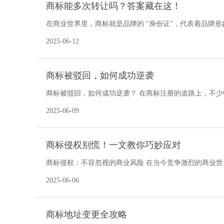
商标能多次转让吗？答案藏在这！
在商业世界里，商标就是品牌的 “身份证”，代表着品牌
像商品一样多次转手呢？今天，咱们就来聊聊商标多次转
2025-06-12
商标被驳回，如何成功逆袭
商标被驳回，如何成功逆袭？ 在商标注册的道路上，不
沮丧。不过，先别灰心，商标被驳回并
2025-06-09
商标侵权别慌！一文教你巧妙应对
商标侵权：不容忽视的商业风险 在当今竞争激烈的商业
竞争力。然而，商标侵权行为却如影随形，时刻威胁
2025-06-06
商标地址变更全攻略