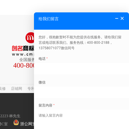
全国服务热线
400-800-2188
关注公众号有惊喜
装修
店铺网
专利查询
网站建设
商标转让
72223 林先生
楼C室
浙公网安备 33041102000482号