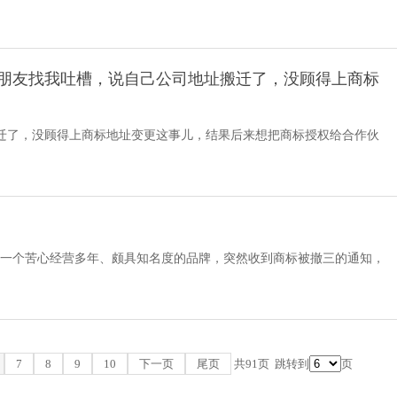
最初的想
业的朋友找我吐槽，说自己公司地址搬迁了，没顾得上商标
迁了，没顾得上商标地址变更这事儿，结果后来想把商标授权给合作伙
业执照地
吗？一个苦心经营多年、颇具知名度的品牌，突然收到商标被撤三的通知，
7
8
9
10
下一页
尾页
共91页
跳转到
页