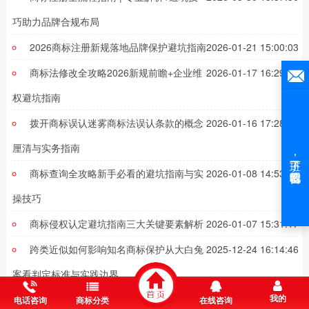
巧助力品牌合规布局
2026商标注册新规落地品牌保护避坑指南
2026-01-21 15:00:03
商标法修改全攻略2026新规前瞻+企业维
2026-01-17 16:29:58
权避坑指南
拨开商标误认迷雾商标法误认条款的概念
2026-01-16 17:28:47
厘清与实务指南
商标查询全攻略新手必看的避坑指南与实
2026-01-08 14:53:42
操技巧
商标侵权认定避坑指南三大关键要素解析
2026-01-07 15:31:17
跨类近似如何影响知名商标保护从大白兔
2025-12-24 16:14:46
案看判定标准与实践边界
我的
商标注册新规增设专章如何重塑品牌保护
2025-12-23 17:23:00
电话咨询
商标分类
在线咨询