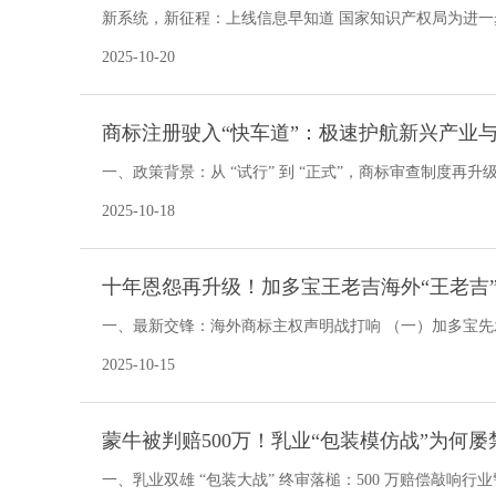
新系统，新征程：上线信息早知道 国家知识产权局为进一步提
月 20 日 9 时上线新商标网
2025-10-20
商标注册驶入“快车道”：极速护航新兴产业
一、政策背景：从 “试行” 到 “正式”，商标审查制度再
异的时代，知识产权
2025-10-18
十年恩怨再升级！加多宝王老吉海外“王老吉
一、最新交锋：海外商标主权声明战打响 （一）加多宝先
团于 10 月 10 日
2025-10-15
蒙牛被判赔500万！乳业“包装模仿战”为何屡
一、乳业双雄 “包装大战” 终审落槌：500 万赔偿敲响行业