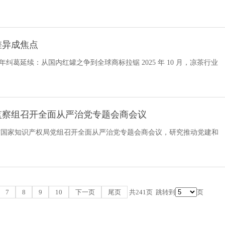
差异成焦点
葛延续：从国内红罐之争到全球商标拉锯 2025 年 10 月，凉茶行业
监察组召开全面从严治党专题会商会议
与国家知识产权局党组召开全面从严治党专题会商会议，研究推动党建和
高质量发展。驻
7
8
9
10
下一页
尾页
共241页
跳转到
页