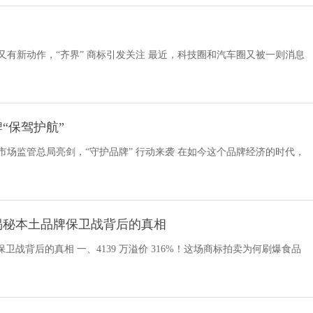
又有新动作，“齐界” 商标引发关注 最近，科技圈和汽车圈又被一则消息
“保驾护航”
 市场监管总局亮剑，“守护品牌” 行动来袭 在如今这个品牌经济的时代，
揭秘本土品牌保卫战背后的真相
背后的真相 一、4139 万溢价 316%！这场商标拍卖为何刷爆食品