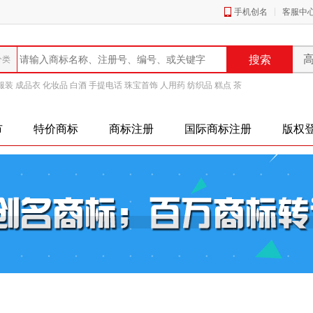
手机创名
客服中
服装
成品衣
化妆品
白酒
手提电话
珠宝首饰
人用药
纺织品
糕点
茶
市
特价商标
商标注册
国际商标注册
版权