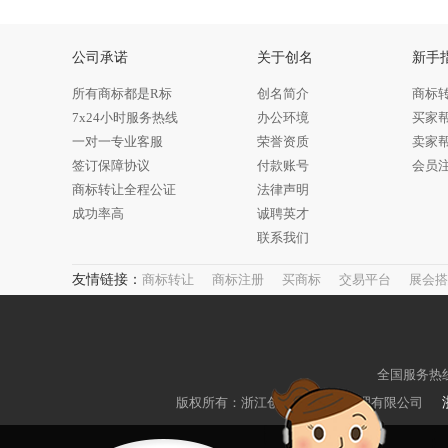
公司承诺
关于创名
新手
所有商标都是R标
创名简介
商标
7x24小时服务热线
办公环境
买家
一对一专业客服
荣誉资质
卖家
签订保障协议
付款账号
会员
商标转让全程公证
法律声明
成功率高
诚聘英才
联系我们
友情链接：
商标转让
商标注册
买商标
交易平台
展会搭
全国服务热线：4
版权所有：浙江创名知识产权代理有限公司