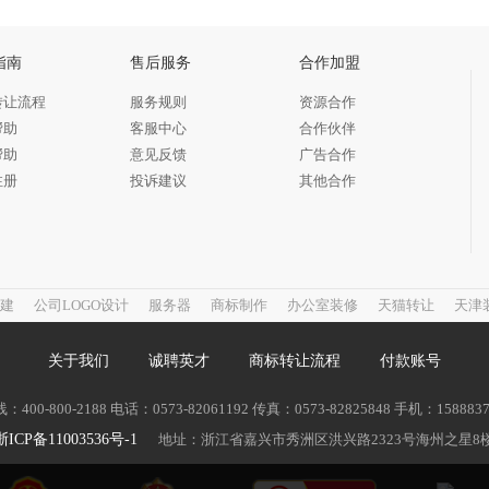
指南
售后服务
合作加盟
转让流程
服务规则
资源合作
帮助
客服中心
合作伙伴
帮助
意见反馈
广告合作
注册
投诉建议
其他合作
建
公司LOGO设计
服务器
商标制作
办公室装修
天猫转让
天津
关于我们
诚聘英才
商标转让流程
付款账号
00-800-2188 电话：0573-82061192 传真：0573-82825848 手机：158883
浙ICP备11003536号-1
地址：浙江省嘉兴市秀洲区洪兴路2323号海州之星8