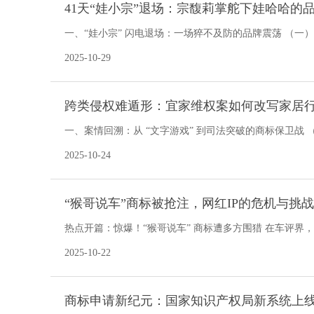
41天“娃小宗”退场：宗馥莉掌舵下娃哈哈的
一、“娃小宗” 闪电退场：一场猝不及防的品牌震荡 （一）突发
宗馥莉控
2025-10-29
跨类侵权难遁形：宜家维权案如何改写家居
一、案情回溯：从 “文字游戏” 到司法突破的商标保卫战 
场，品牌辨识度就是企
2025-10-24
“猴哥说车”商标被抢注，网红IP的危机与挑战
热点开篇：惊爆！“猴哥说车” 商标遭多方围猎 在车评界
视频，收获了千万粉丝的喜爱 ，已然成为
2025-10-22
商标申请新纪元：国家知识产权局新系统上