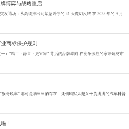
品牌博弈与战略重启
退场：从高调推出到紧急叫停的 41 天魔幻反转 在 2025 年的 9 月，
行业商标保护规则
（一）“精工・静音・更宜家” 背后的品牌攀附 在竞争激烈的家居建材市
，“猴哥说车” 那可是响当当的存在，凭借幽默风趣又干货满满的汽车科普
线啦！